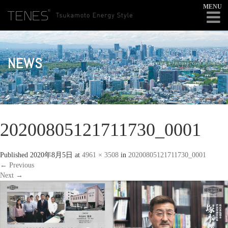
MENU
NEWS
20200805121711730_0001
Published
2020年8月5日
at
4961 × 3508
in
20200805121711730_0001
←
Previous
Next
→