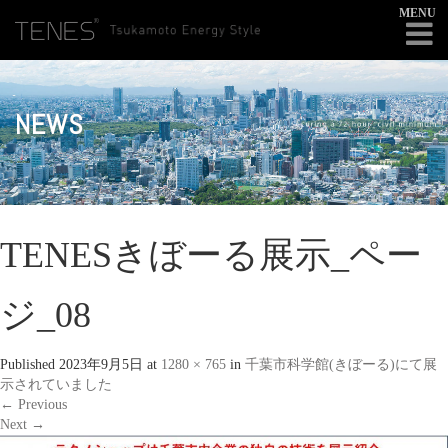
MENU
NEWS
TENESきぼーる展示_ペー
ジ_08
Published
2023年9月5日
at
1280 × 765
in
千葉市科学館(きぼーる)にて展
示されていました
←
Previous
Next
→