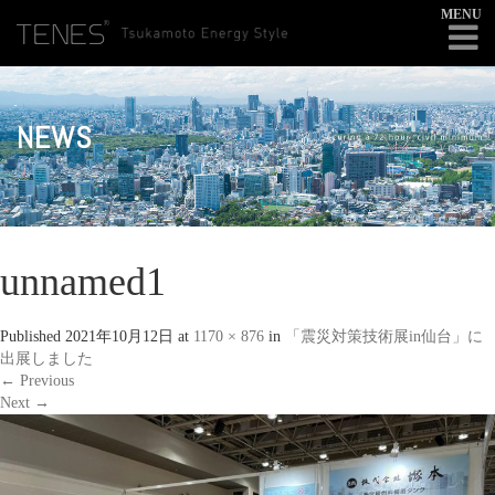
MENU
NEWS
unnamed1
Published
2021年10月12日
at
1170 × 876
in
「震災対策技術展in仙台」に
出展しました
←
Previous
Next
→