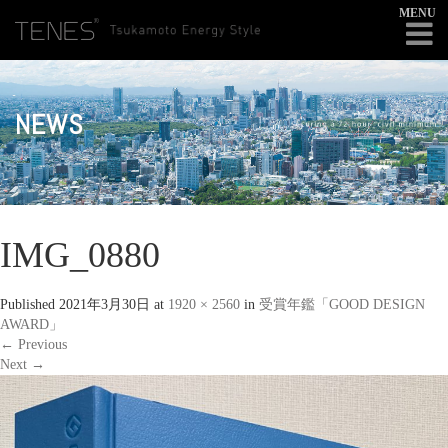
MENU
NEWS
IMG_0880
Published
2021年3月30日
at
1920 × 2560
in
受賞年鑑「GOOD DESIGN
AWARD」
←
Previous
Next
→