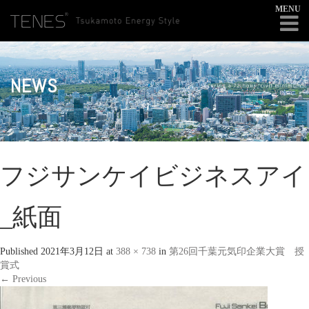
MENU
NEWS
フジサンケイビジネスアイ
_紙面
Published
2021年3月12日
at
388 × 738
in
第26回千葉元気印企業大賞 授
賞式
←
Previous