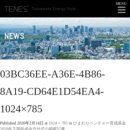
MENU
NEWS
03BC36EE-A36E-4B86-
8A19-CD64E1D54EA4-
1024×785
Published
2020年2月14日
at
1024 × 785
in
ひまわりベンチャー育成基金
2019年下期助成金交付式の掲載記事