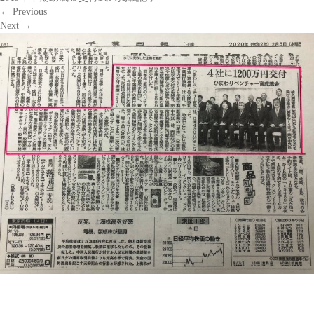
←
Previous
Next
→