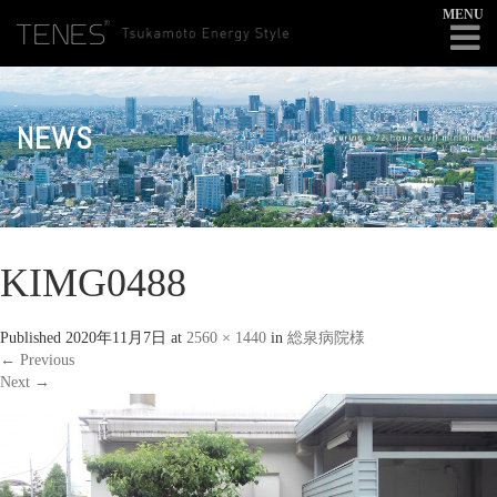
MENU
NEWS
KIMG0488
Published
2020年11月7日
at
2560 × 1440
in
総泉病院様
←
Previous
Next
→